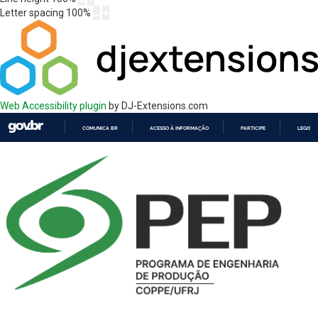
Letter spacing
100
%
Web Accessibility plugin
by DJ-Extensions.com
COMUNICA BR
ACESSO À INFORMAÇÃO
PARTICIPE
LEGISL
IR
PARA
O
CONTEÚDO