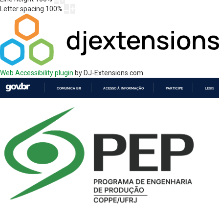
Letter spacing
100
%
Web Accessibility plugin
by DJ-Extensions.com
COMUNICA BR
ACESSO À INFORMAÇÃO
PARTICIPE
LEGISL
IR
PARA
O
CONTEÚDO