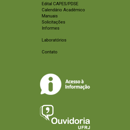
Edital CAPES/PDSE
Calendário Acadêmico
Manuais
Solicitações
Informes
Laboratórios
Contato