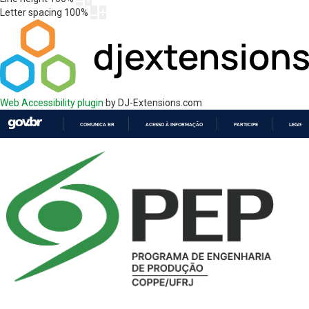
Letter spacing
100
%
Web Accessibility plugin
by DJ-Extensions.com
COMUNICA BR
ACESSO À INFORMAÇÃO
PARTICIPE
LEGISL
IR
PARA
O
CONTEÚDO