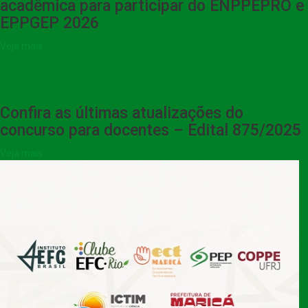
acadêmica para participar do ENPPEPRO e
EPPGEP 2026
Veja mais
Confira as últimas atualizações do
concurso para docentes – Edital 875/2025
Veja mais