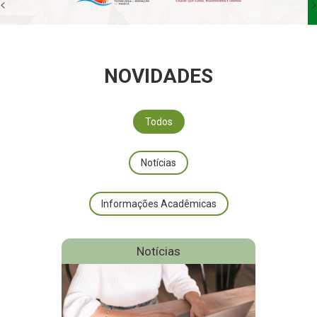
<
>
NOVIDADES
Todos
Notícias
Informações Acadêmicas
Notícias