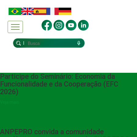
Participe do Seminário: Economia da
Funcionalidade e da Cooperação (EFC
2026)
Veja mais
ANPEPRO convida a comunidade