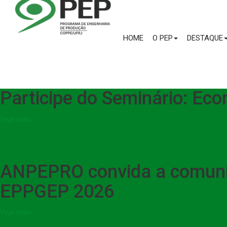
HOME
O PEP
DESTAQUE
Participe do Seminário: Ec
Veja mais
ANPEPRO convida a comuni
EPPGEP 2026
Veja mais