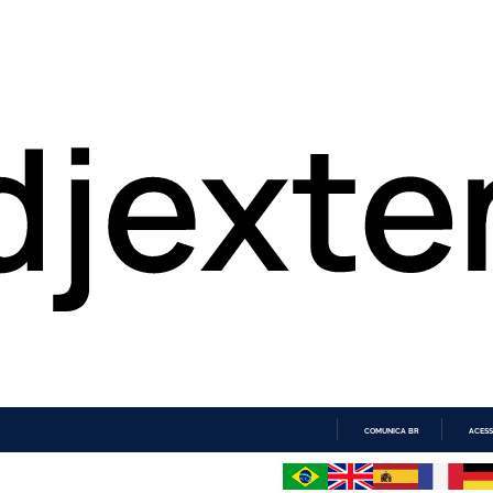
COMUNICA BR
ACESS
IR
PARA
O