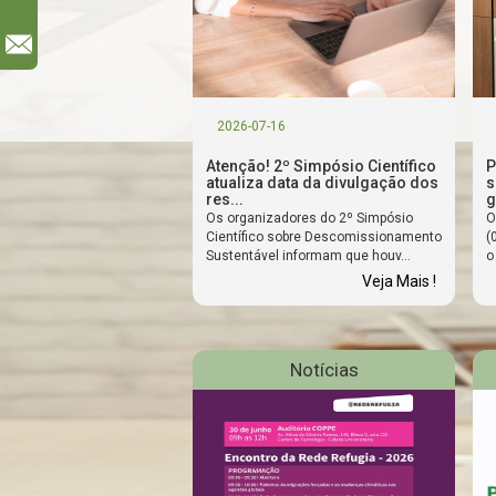
l
2026-07-16
Atenção! 2º Simpósio Científico
P
atualiza data da divulgação dos
s
res...
g
Os organizadores do 2º Simpósio
O
Científico sobre Descomissionamento
(
Sustentável informam que houv...
o
Veja Mais !
Notícias