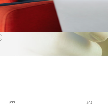
<
>
277
404