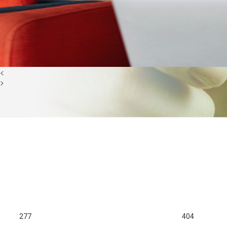
<
>
277
404