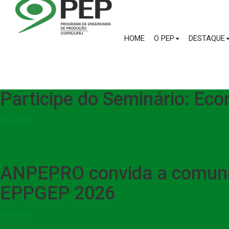
HOME
O PEP
DESTAQUE
Participe do Seminário: Ec
Veja mais
ANPEPRO convida a comuni
EPPGEP 2026
Veja mais