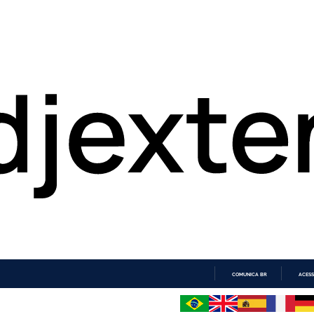
COMUNICA BR
ACESS
IR
PARA
O