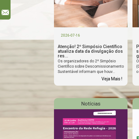
l
2026-07-16
Atenção! 2º Simpósio Científico
P
atualiza data da divulgação dos
s
res...
g
Os organizadores do 2º Simpósio
O
Científico sobre Descomissionamento
(
Sustentável informam que houv...
o
Veja Mais !
Notícias