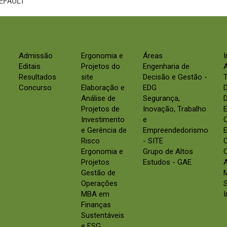
EFAULT
Admissão
Ergonomia e
Áreas
Editais
Projetos do
Engenharia de
Resultados
site
Decisão e Gestão -
Concurso
Elaboração e
EDG
Análise de
Segurança,
D
Projetos de
Inovação, Trabalho
E
Investimento
e
e Gerência de
Empreendedorismo
E
Risco
- SITE
Ergonomia e
Grupo de Altos
C
Projetos
Estudos - GAE
Gestão de
Operações
S
MBA em
Finanças
Sustentáveis
e ESG