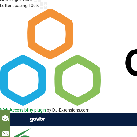
Letter spacing
100
%
Web Accessibility plugin
by DJ-Extensions.com
l