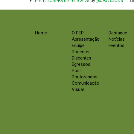
by
:: D
Prêmio CAPES de Tese 2025
gabriel oliveira
Home
O PEP
Destaque
Apresentação
Notícias
Equipe
Eventos
Docentes
Discentes
Egressos
Pós-
Doutorandos
Comunicação
Visual