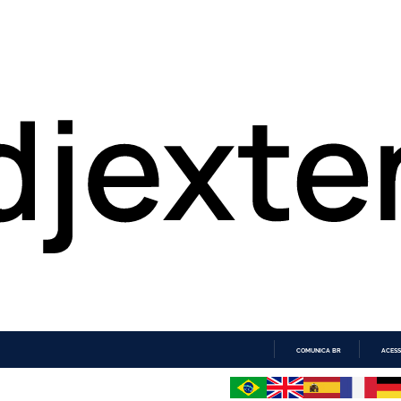
COMUNICA BR
ACESS
IR
PARA
O