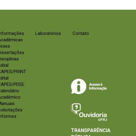
Informações
Laboratórios
Contato
Acadêmicas
Teses
Dissertações
isciplinas
dital
CAPES/PRINT
dital
CAPES/PDSE
alendário
Acadêmico
Manuais
olicitações
Informes
TRANSPARÊNCIA