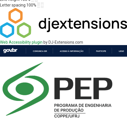
Letter spacing
100
%
Web Accessibility plugin
by DJ-Extensions.com
COMUNICA BR
ACESSO À INFORMAÇÃO
PARTICIPE
LEGISL
IR
PARA
O
CONTEÚDO