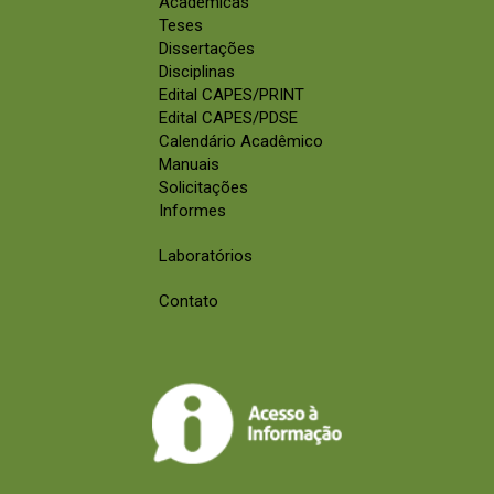
Acadêmicas
Teses
Dissertações
Disciplinas
Edital CAPES/PRINT
Edital CAPES/PDSE
Calendário Acadêmico
Manuais
Solicitações
Informes
Laboratórios
Contato