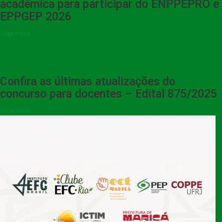
acadêmica para participar do ENPPEPRO e
EPPGEP 2026
Veja mais
Confira as últimas atualizações do
concurso para docentes – Edital 875/2025
Veja mais