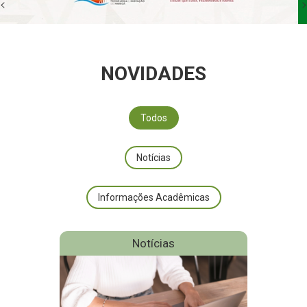
<
>
NOVIDADES
Todos
Notícias
Informações Acadêmicas
Notícias