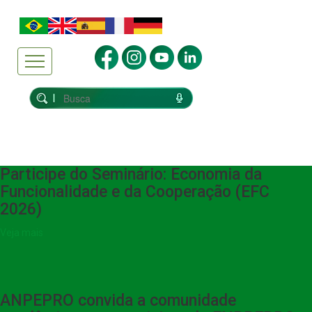
Participe do Seminário: Economia da
Funcionalidade e da Cooperação (EFC
2026)
Veja mais
ANPEPRO convida a comunidade