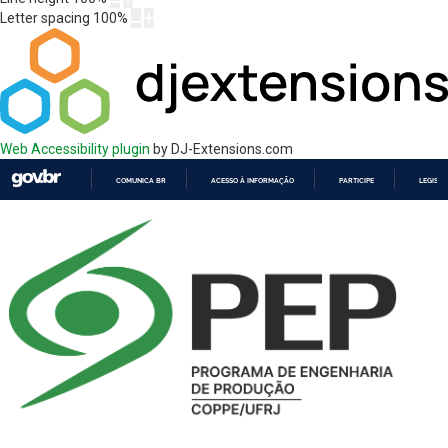
Letter spacing
100
%
Web Accessibility plugin
by DJ-Extensions.com
COMUNICA BR
ACESSO À INFORMAÇÃO
PARTICIPE
LEGISL
IR
PARA
O
CONTEÚDO