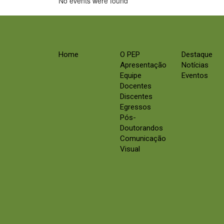
No events were found
Home
O PEP
Destaque
Apresentação
Notícias
Equipe
Eventos
Docentes
Discentes
Egressos
Pós-
Doutorandos
Comunicação
Visual