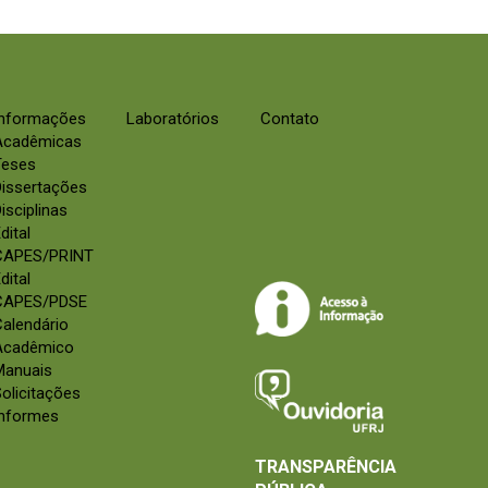
Informações
Laboratórios
Contato
Acadêmicas
Teses
Dissertações
isciplinas
dital
CAPES/PRINT
dital
CAPES/PDSE
alendário
Acadêmico
Manuais
olicitações
Informes
TRANSPARÊNCIA