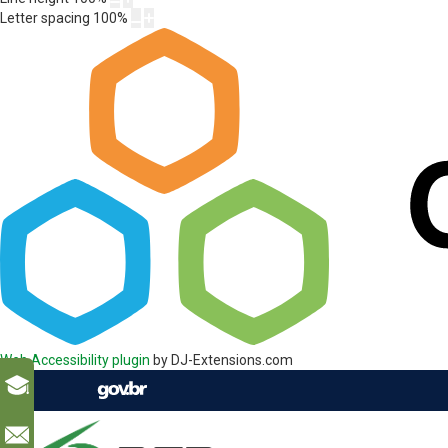
Letter spacing
100
%
Web Accessibility plugin
by DJ-Extensions.com
l