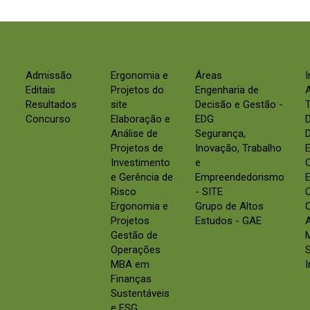
Admissão
Ergonomia e
Áreas
Editais
Projetos do
Engenharia de
Resultados
site
Decisão e Gestão -
Concurso
Elaboração e
EDG
Análise de
Segurança,
D
Projetos de
Inovação, Trabalho
E
Investimento
e
e Gerência de
Empreendedorismo
E
Risco
- SITE
Ergonomia e
Grupo de Altos
C
Projetos
Estudos - GAE
Gestão de
Operações
S
MBA em
Finanças
Sustentáveis
e ESG