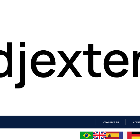
COMUNICA BR
ACESS
IR
PARA
O