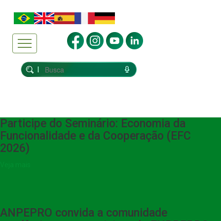
Participe do Seminário: Economia da
Funcionalidade e da Cooperação (EFC
2026)
Veja mais
ANPEPRO convida a comunidade