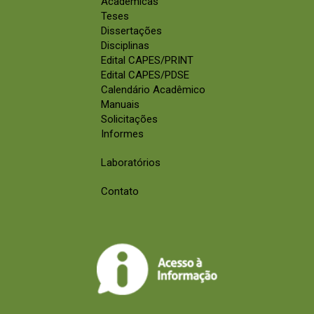
Acadêmicas
Teses
Dissertações
Disciplinas
Edital CAPES/PRINT
Edital CAPES/PDSE
Calendário Acadêmico
Manuais
Solicitações
Informes
Laboratórios
Contato