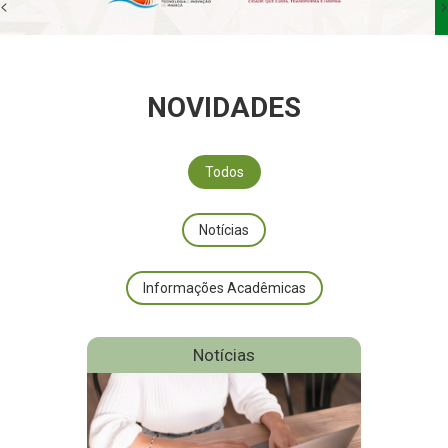
<
>
NOVIDADES
Todos
Notícias
Informações Acadêmicas
Notícias