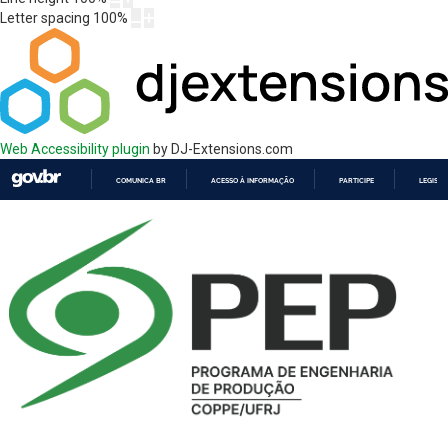
Letter spacing
100
%
Web Accessibility plugin
by DJ-Extensions.com
COMUNICA BR
ACESSO À INFORMAÇÃO
PARTICIPE
LEGISL
IR
PARA
O
CONTEÚDO