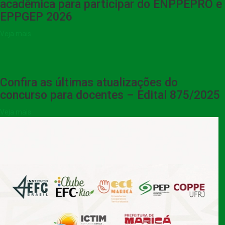
acadêmica para participar do ENPPEPRO e
EPPGEP 2026
Veja mais
Confira as últimas atualizações do
concurso para docentes – Edital 875/2025
Veja mais