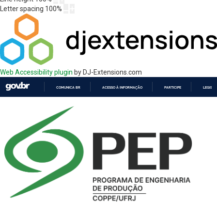
Letter spacing
100
%
Web Accessibility plugin
by DJ-Extensions.com
COMUNICA BR
ACESSO À INFORMAÇÃO
PARTICIPE
LEGISL
IR
PARA
O
CONTEÚDO