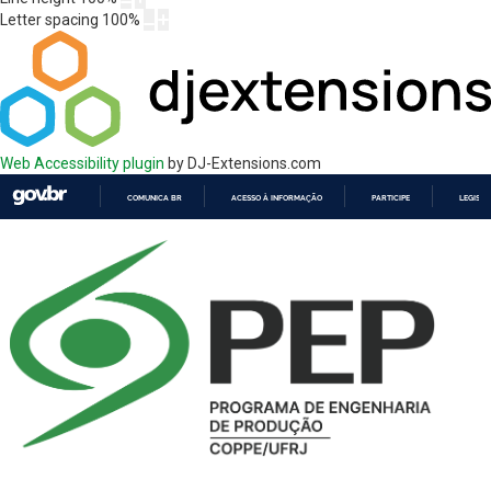
Letter spacing
100
%
Web Accessibility plugin
by DJ-Extensions.com
COMUNICA BR
ACESSO À INFORMAÇÃO
PARTICIPE
LEGISL
IR
PARA
O
CONTEÚDO