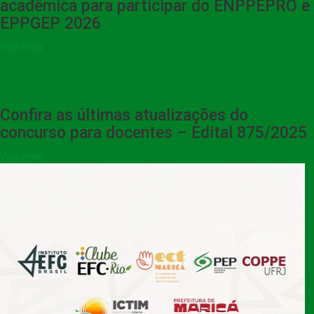
acadêmica para participar do ENPPEPRO e
EPPGEP 2026
Veja mais
Confira as últimas atualizações do
concurso para docentes – Edital 875/2025
Veja mais