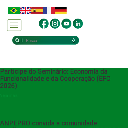
Participe do Seminário: Economia da
Funcionalidade e da Cooperação (EFC
2026)
Veja mais
ANPEPRO convida a comunidade