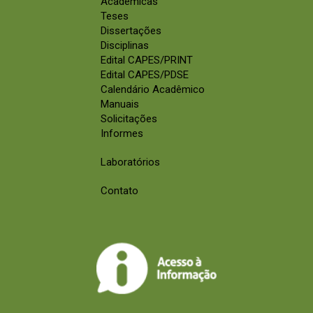
Acadêmicas
Teses
Dissertações
Disciplinas
Edital CAPES/PRINT
Edital CAPES/PDSE
Calendário Acadêmico
Manuais
Solicitações
Informes
Laboratórios
Contato