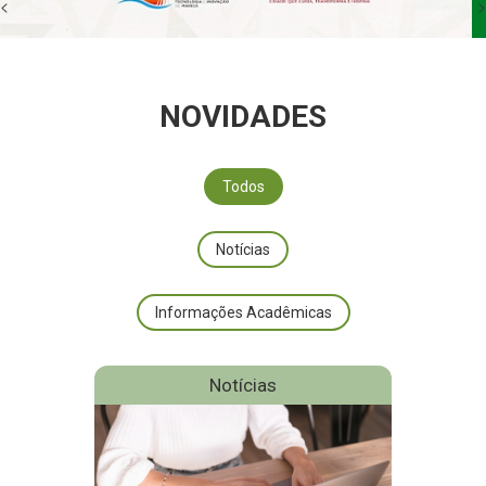
<
>
NOVIDADES
Todos
Notícias
Informações Acadêmicas
Notícias