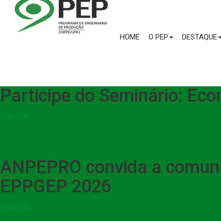
HOME
O PEP
DESTAQUE
Participe do Seminário: Ec
Veja mais
ANPEPRO convida a comuni
EPPGEP 2026
Veja mais