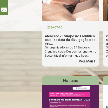
l
2026-07-16
Atenção! 2º Simpósio Científico
P
atualiza data da divulgação dos
s
res...
g
Os organizadores do 2º Simpósio
O
Científico sobre Descomissionamento
(
Sustentável informam que houv...
o
Veja Mais !
Notícias