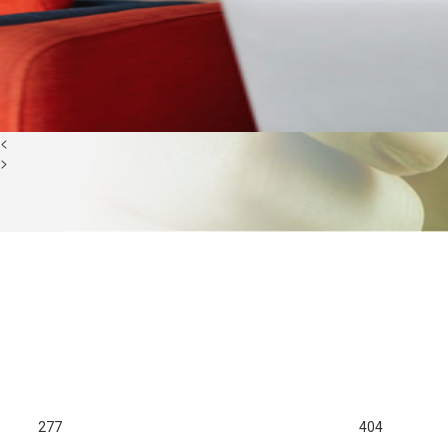
<
>
277
404