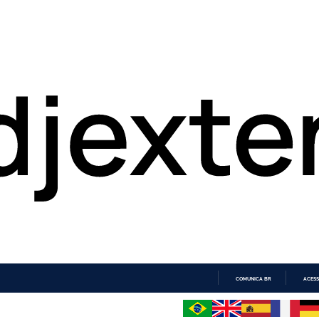
COMUNICA BR
ACESS
IR
PARA
O