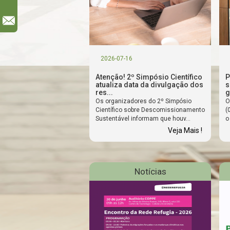
l
2026-07-16
Atenção! 2º Simpósio Científico
P
atualiza data da divulgação dos
s
res...
g
Os organizadores do 2º Simpósio
O
Científico sobre Descomissionamento
(
Sustentável informam que houv...
o
Veja Mais !
Notícias