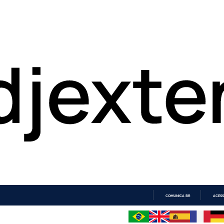
COMUNICA BR
ACESS
IR
PARA
O