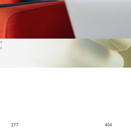
<
>
277
404