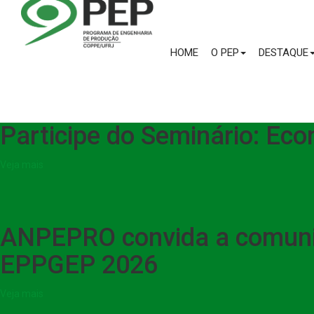
HOME
O PEP
DESTAQUE
Participe do Seminário: Ec
Veja mais
ANPEPRO convida a comuni
EPPGEP 2026
Veja mais