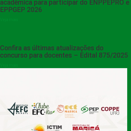
acadêmica para participar do ENPPEPRO e
EPPGEP 2026
Veja mais
Confira as últimas atualizações do
concurso para docentes – Edital 875/2025
Veja mais