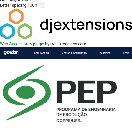
Letter spacing
100
%
Web Accessibility plugin
by DJ-Extensions.com
COMUNICA BR
ACESSO À INFORMAÇÃO
PARTICIPE
LEGISL
IR
PARA
O
CONTEÚDO