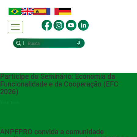
Participe do Seminário: Economia da
Funcionalidade e da Cooperação (EFC
2026)
Veja mais
ANPEPRO convida a comunidade