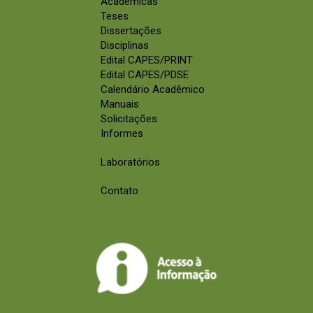
Acadêmicas
Teses
Dissertações
Disciplinas
Edital CAPES/PRINT
Edital CAPES/PDSE
Calendário Acadêmico
Manuais
Solicitações
Informes
Laboratórios
Contato