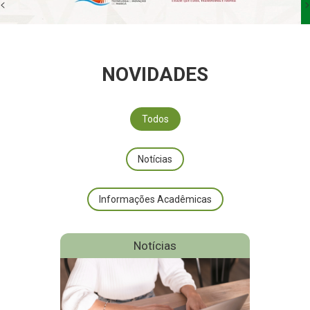
<
>
NOVIDADES
Todos
Notícias
Informações Acadêmicas
Notícias