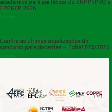
acadêmica para participar do ENPPEPRO e
EPPGEP 2026
Veja mais
Confira as últimas atualizações do
concurso para docentes – Edital 875/2025
Veja mais