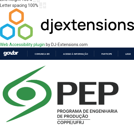
Letter spacing
100
%
Web Accessibility plugin
by DJ-Extensions.com
COMUNICA BR
ACESSO À INFORMAÇÃO
PARTICIPE
LEGISL
IR
PARA
O
CONTEÚDO