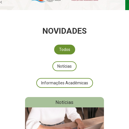
<
>
NOVIDADES
Todos
Notícias
Informações Acadêmicas
Notícias