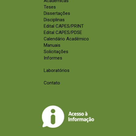
Acadêmicas
Teses
Dissertações
Disciplinas
Edital CAPES/PRINT
Edital CAPES/PDSE
Calendário Acadêmico
Manuais
Solicitações
Informes
Laboratórios
Contato