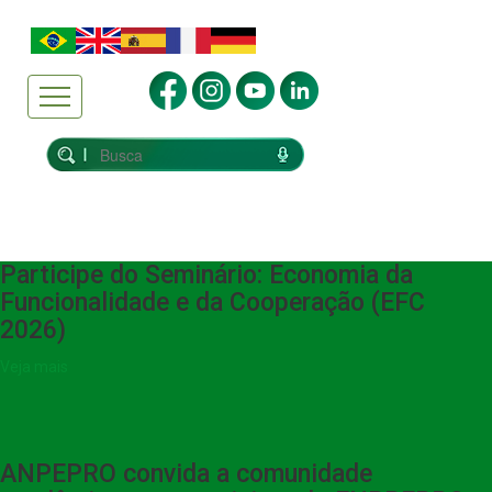
Participe do Seminário: Economia da
Funcionalidade e da Cooperação (EFC
2026)
Veja mais
ANPEPRO convida a comunidade