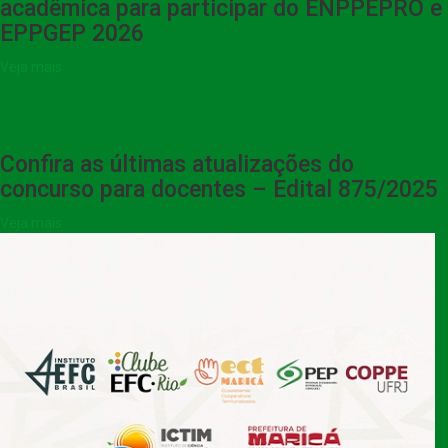
acadêmica para participar do ENPPEPRO e
EPPGEP 2026
Veja mais
Confira as últimas atualizações do
concurso para docentes – Edital 875/2025
Veja mais