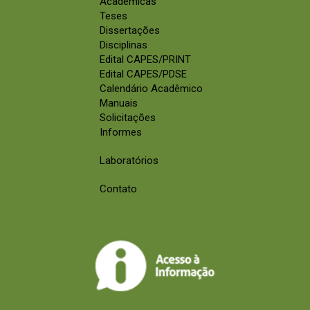
Acadêmicas
Teses
Dissertações
Disciplinas
Edital CAPES/PRINT
Edital CAPES/PDSE
Calendário Acadêmico
Manuais
Solicitações
Informes
Laboratórios
Contato