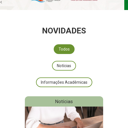
<
>
NOVIDADES
Todos
Notícias
Informações Acadêmicas
Notícias