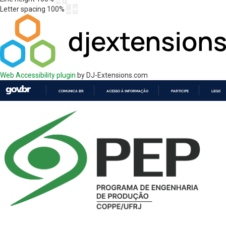
Letter spacing
100
%
Web Accessibility plugin
by DJ-Extensions.com
COMUNICA BR
ACESSO À INFORMAÇÃO
PARTICIPE
LEGISL
IR
PARA
O
CONTEÚDO