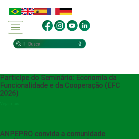
Participe do Seminário: Economia da
Funcionalidade e da Cooperação (EFC
2026)
Veja mais
ANPEPRO convida a comunidade