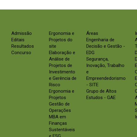
Admissão
Ergonomia e
Áreas
Editais
Projetos do
Engenharia de
Resultados
site
Decisão e Gestão -
Concurso
Elaboração e
EDG
Análise de
Segurança,
D
Projetos de
Inovação, Trabalho
E
Investimento
e
e Gerência de
Empreendedorismo
E
Risco
- SITE
Ergonomia e
Grupo de Altos
C
Projetos
Estudos - GAE
Gestão de
Operações
S
MBA em
Finanças
Sustentáveis
e ESG