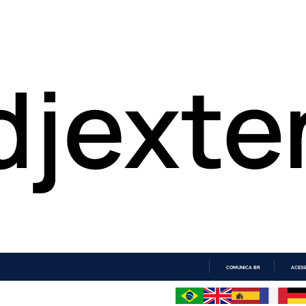
COMUNICA BR
ACESS
IR
PARA
O