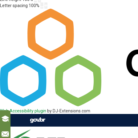
Letter spacing
100
%
Web Accessibility plugin
by DJ-Extensions.com
l