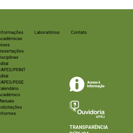
Informações
Laboratórios
Contato
Acadêmicas
Teses
Dissertações
isciplinas
dital
CAPES/PRINT
dital
CAPES/PDSE
alendário
Acadêmico
Manuais
olicitações
Informes
TRANSPARÊNCIA