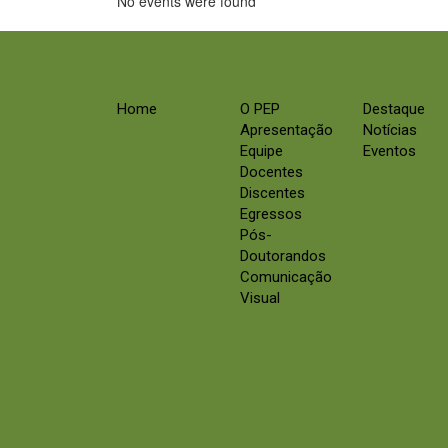
No events were found
Home
O PEP
Destaque
Apresentação
Notícias
Equipe
Eventos
Docentes
Discentes
Egressos
Pós-
Doutorandos
Comunicação
Visual