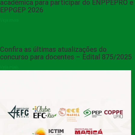
acadêmica para participar do ENPPEPRO e
EPPGEP 2026
Veja mais
Confira as últimas atualizações do
concurso para docentes – Edital 875/2025
Veja mais