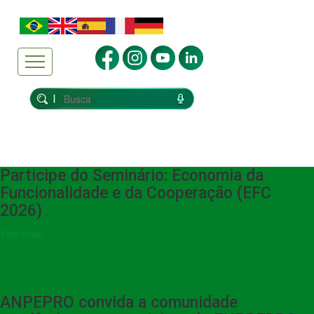
Participe do Seminário: Economia da
Funcionalidade e da Cooperação (EFC
2026)
Veja mais
ANPEPRO convida a comunidade