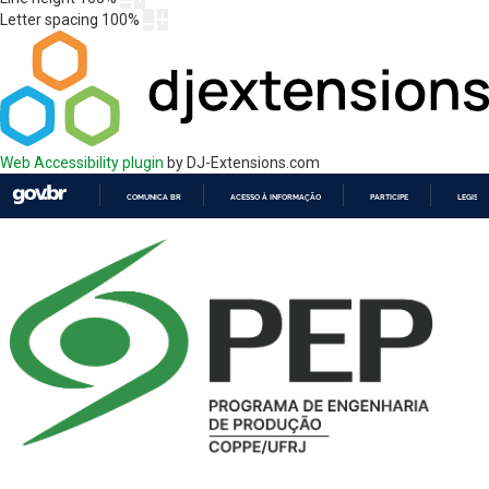
Letter spacing
100
%
Web Accessibility plugin
by DJ-Extensions.com
COMUNICA BR
ACESSO À INFORMAÇÃO
PARTICIPE
LEGISL
IR
PARA
O
CONTEÚDO