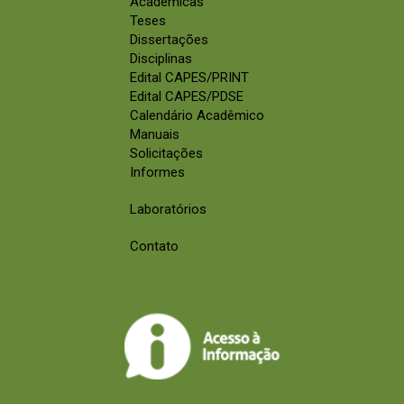
Acadêmicas
Teses
Dissertações
Disciplinas
Edital CAPES/PRINT
Edital CAPES/PDSE
Calendário Acadêmico
Manuais
Solicitações
Informes
Laboratórios
Contato