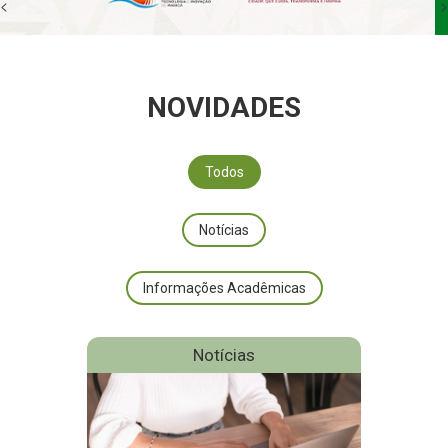
<
>
NOVIDADES
Todos
Notícias
Informações Acadêmicas
Notícias