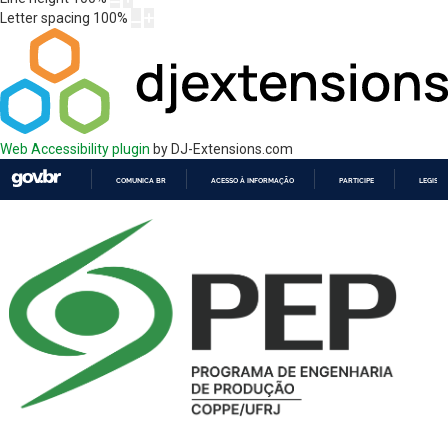
Letter spacing
100
%
Web Accessibility plugin
by DJ-Extensions.com
COMUNICA BR
ACESSO À INFORMAÇÃO
PARTICIPE
LEGISL
IR
PARA
O
CONTEÚDO