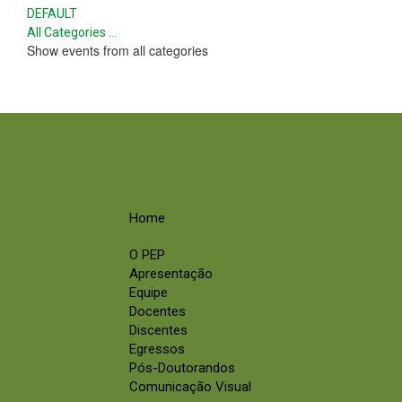
DEFAULT
All Categories ...
Show events from all categories
Home
O PEP
Apresentação
Equipe
Docentes
Discentes
Egressos
Pós-Doutorandos
Comunicação Visual