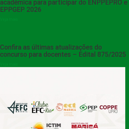
acadêmica para participar do ENPPEPRO e
EPPGEP 2026
Veja mais
Confira as últimas atualizações do
concurso para docentes – Edital 875/2025
Veja mais