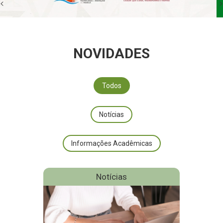
<
>
NOVIDADES
Todos
Notícias
Informações Acadêmicas
Notícias