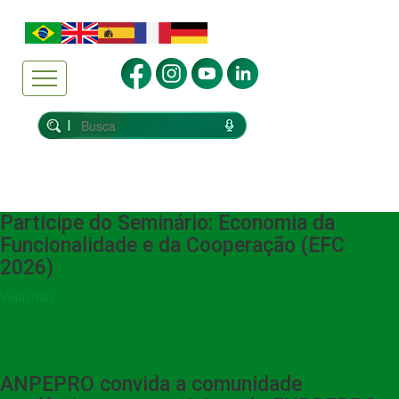
Participe do Seminário: Economia da
Funcionalidade e da Cooperação (EFC
2026)
Veja mais
ANPEPRO convida a comunidade