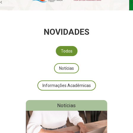
<
>
NOVIDADES
Todos
Notícias
Informações Acadêmicas
Notícias