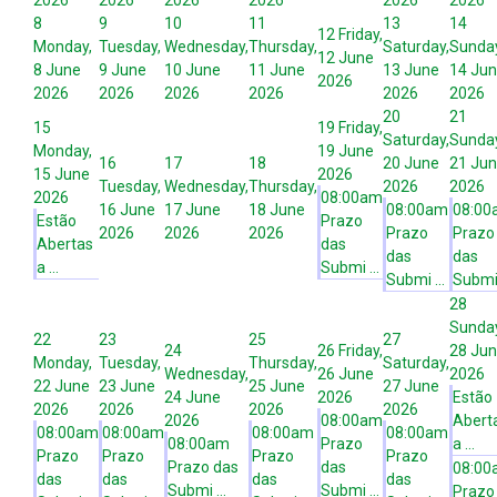
2026
2026
2026
2026
2026
2026
8
9
10
11
13
14
12
Friday,
Monday,
Tuesday,
Wednesday,
Thursday,
Saturday,
Sunday
12 June
8 June
9 June
10 June
11 June
13 June
14 Ju
2026
2026
2026
2026
2026
2026
2026
20
21
15
19
Friday,
Saturday,
Sunday
Monday,
19 June
16
17
18
20 June
21 Ju
15 June
2026
Tuesday,
Wednesday,
Thursday,
2026
2026
2026
08:00am
16 June
17 June
18 June
08:00am
08:00
Estão
Prazo
2026
2026
2026
Prazo
Prazo
Abertas
das
das
das
a ...
Submi ...
Submi ...
Submi 
28
Sunday
22
23
25
27
24
26
Friday,
28 Ju
Monday,
Tuesday,
Thursday,
Saturday,
Wednesday,
26 June
2026
22 June
23 June
25 June
27 June
24 June
2026
Estão
2026
2026
2026
2026
2026
08:00am
Abert
08:00am
08:00am
08:00am
08:00am
08:00am
Prazo
a ...
Prazo
Prazo
Prazo
Prazo
Prazo das
das
08:00
das
das
das
das
Submi ...
Submi ...
Prazo