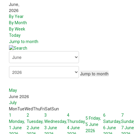
June,
2026
By Year
By Month
By Week
Today
Jump to month
Jump to month
May
June 2026
July
Mon
Tue
Wed
Thu
Fri
Sat
Sun
1
2
3
4
6
7
5
Friday,
Monday,
Tuesday,
Wednesday,
Thursday,
Saturday,
Sunday
5 June
1 June
2 June
3 June
4 June
6 June
7 June
2026