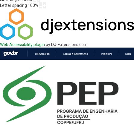
Letter spacing
100
%
Web Accessibility plugin
by DJ-Extensions.com
COMUNICA BR
ACESSO À INFORMAÇÃO
PARTICIPE
LEGISL
IR
PARA
O
CONTEÚDO