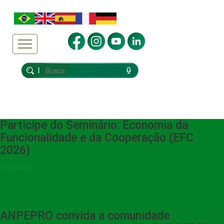
Participe do Seminário: Economia da
Funcionalidade e da Cooperação (EFC
2026)
Veja mais
ANPEPRO convida a comunidade