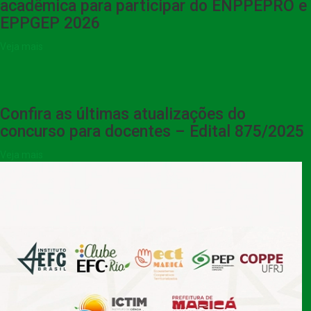
acadêmica para participar do ENPPEPRO e
EPPGEP 2026
Veja mais
Confira as últimas atualizações do
concurso para docentes – Edital 875/2025
Veja mais