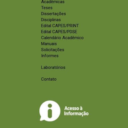
Acadêmicas
Teses
Dissertações
Disciplinas
Edital CAPES/PRINT
Edital CAPES/PDSE
Calendário Acadêmico
Manuais
Solicitações
Informes
Laboratórios
Contato