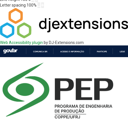
Letter spacing
100
%
Web Accessibility plugin
by DJ-Extensions.com
COMUNICA BR
ACESSO À INFORMAÇÃO
PARTICIPE
LEGISL
IR
PARA
O
CONTEÚDO