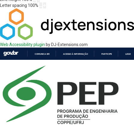
Letter spacing
100
%
Web Accessibility plugin
by DJ-Extensions.com
COMUNICA BR
ACESSO À INFORMAÇÃO
PARTICIPE
LEGISL
IR
PARA
O
CONTEÚDO