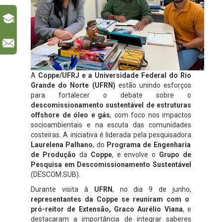
l
A
Coppe/UFRJ e a Universidade Federal do Rio
Grande do Norte (UFRN)
estão unindo esforços
para fortalecer o debate sobre o
descomissionamento sustentável de estruturas
offshore de óleo e gás
, com foco nos impactos
socioambientais e na escuta das comunidades
costeiras. A iniciativa é liderada pela pesquisadora
Laurelena Palhano
, do
Programa de Engenharia
de Produção
da
Coppe
, e envolve o
Grupo de
Pesquisa em Descomissionamento Sustentável
(DESCOM.SUB).
Durante visita à
UFRN
, no dia 9 de junho,
representantes da Coppe se reuniram com o
pró-reitor de Extensão, Graco Aurélio Viana
, e
destacaram a importância de integrar saberes