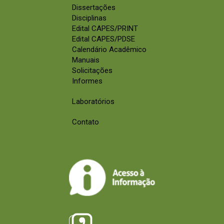
Dissertações
Disciplinas
Edital CAPES/PRINT
Edital CAPES/PDSE
Calendário Acadêmico
Manuais
Solicitações
Informes
Laboratórios
Contato