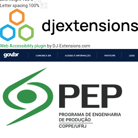
Letter spacing
100
%
Web Accessibility plugin
by DJ-Extensions.com
COMUNICA BR
ACESSO À INFORMAÇÃO
PARTICIPE
LEGISL
IR
PARA
O
CONTEÚDO