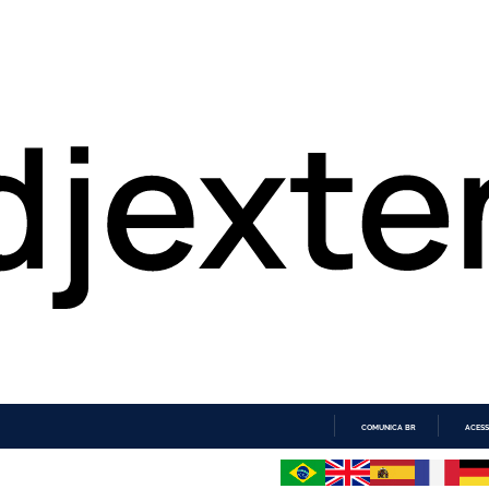
COMUNICA BR
ACESS
IR
PARA
O