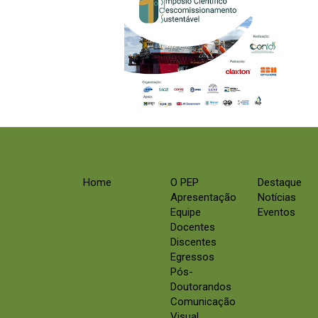
Home
O PEP
Destaque
Apresentação
Notícias
Equipe
Eventos
Docentes
Discentes
Egressos
Pós-
Doutorandos
Comunicação
Visual