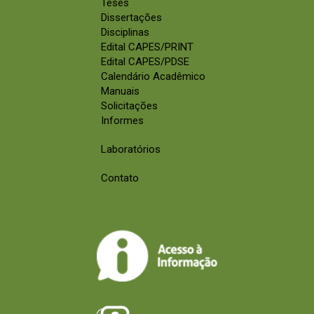
Teses
Dissertações
Disciplinas
Edital CAPES/PRINT
Edital CAPES/PDSE
Calendário Acadêmico
Manuais
Solicitações
Informes
Laboratórios
Contato