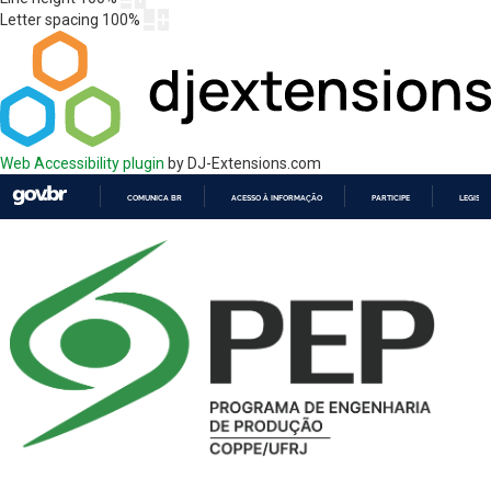
Letter spacing
100
%
Web Accessibility plugin
by DJ-Extensions.com
COMUNICA BR
ACESSO À INFORMAÇÃO
PARTICIPE
LEGISL
IR
PARA
O
CONTEÚDO