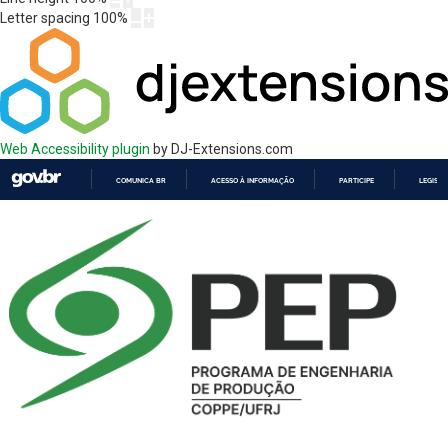
Letter spacing
100
%
Web Accessibility plugin
by DJ-Extensions.com
COMUNICA BR
ACESSO À INFORMAÇÃO
PARTICIPE
LEGISL
IR
PARA
O
CONTEÚDO