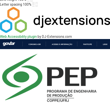
Letter spacing
100
%
Web Accessibility plugin
by DJ-Extensions.com
COMUNICA BR
ACESSO À INFORMAÇÃO
PARTICIPE
LEGISL
IR
PARA
O
CONTEÚDO