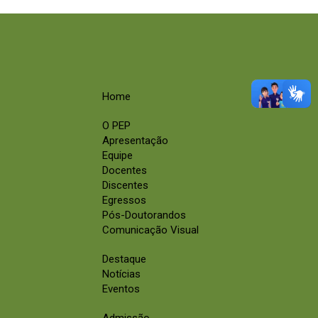
Home
O PEP
Apresentação
Equipe
Docentes
Discentes
Egressos
Pós-Doutorandos
Comunicação Visual
Destaque
Notícias
Eventos