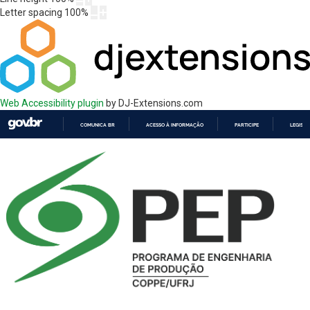
Letter spacing
100
%
Web Accessibility plugin
by DJ-Extensions.com
COMUNICA BR
ACESSO À INFORMAÇÃO
PARTICIPE
LEGISL
IR
PARA
O
CONTEÚDO