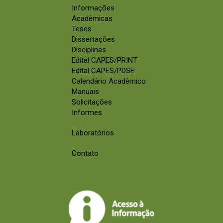
Informações
Acadêmicas
Teses
Dissertações
Disciplinas
Edital CAPES/PRINT
Edital CAPES/PDSE
Calendário Acadêmico
Manuais
Solicitações
Informes
Laboratórios
Contato