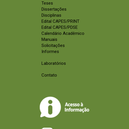
Teses
Dissertações
Disciplinas
Edital CAPES/PRINT
Edital CAPES/PDSE
Calendário Acadêmico
Manuais
Solicitações
Informes
Laboratórios
Contato