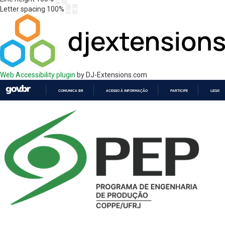
Letter spacing
100
%
Web Accessibility plugin
by DJ-Extensions.com
COMUNICA BR
ACESSO À INFORMAÇÃO
PARTICIPE
LEGISL
IR
PARA
O
CONTEÚDO