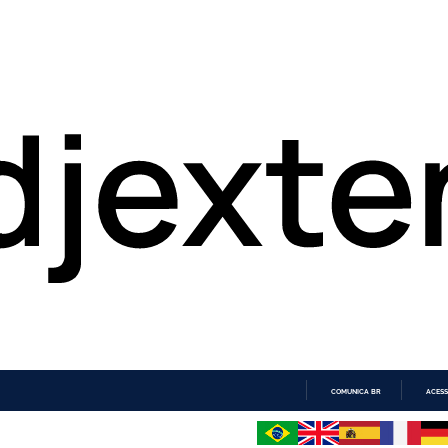
COMUNICA BR
ACESS
IR
PARA
O