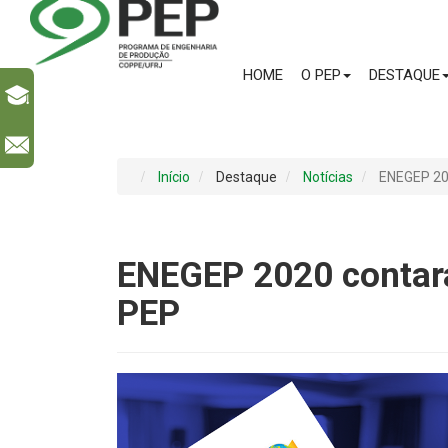
HOME
O PEP
DESTAQUE
l
Início
Destaque
Notícias
ENEGEP 20
ENEGEP 2020 contar
PEP