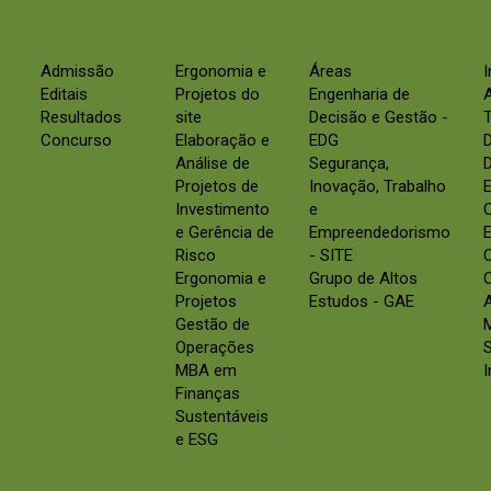
Admissão
Ergonomia e
Áreas
Editais
Projetos do
Engenharia de
Resultados
site
Decisão e Gestão -
Concurso
Elaboração e
EDG
Análise de
Segurança,
D
Projetos de
Inovação, Trabalho
E
Investimento
e
e Gerência de
Empreendedorismo
E
Risco
- SITE
Ergonomia e
Grupo de Altos
C
Projetos
Estudos - GAE
Gestão de
Operações
S
MBA em
Finanças
Sustentáveis
e ESG