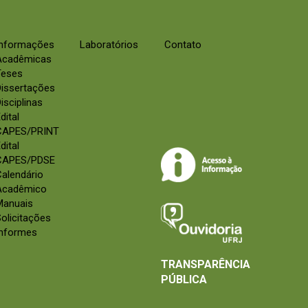
Informações
Laboratórios
Contato
Acadêmicas
Teses
Dissertações
isciplinas
dital
CAPES/PRINT
dital
CAPES/PDSE
alendário
Acadêmico
Manuais
olicitações
Informes
TRANSPARÊNCIA
PÚBLICA