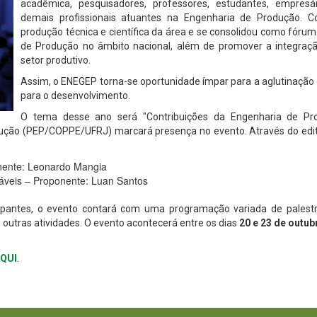
acadêmica, pesquisadores, professores, estudantes, empresár
demais profissionais atuantes na Engenharia de Produção. Co
produção técnica e científica da área e se consolidou como fóru
de Produção no âmbito nacional, além de promover a integra
setor produtivo.
Assim, o ENEGEP torna-se oportunidade ímpar para a aglutinação 
para o desenvolvimento.
O tema desse ano será "Contribuições da Engenharia de Pr
ução (PEP/COPPE/UFRJ) marcará presença no evento. Através do edit
nente: Leonardo Mangia
áveis – Proponente: Luan Santos
pantes, o evento contará com uma programação variada de palestras
tre outras atividades. O evento acontecerá entre os dias
20 e 23 de outub
QUI
.