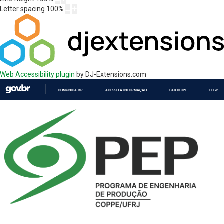
Letter spacing
100
%
Web Accessibility plugin
by DJ-Extensions.com
COMUNICA BR
ACESSO À INFORMAÇÃO
PARTICIPE
LEGISL
IR
PARA
O
CONTEÚDO