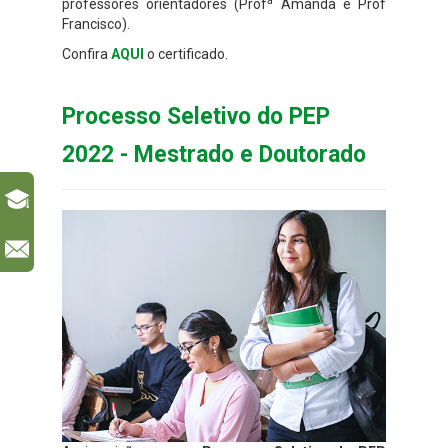
a
professores orientadores (Prof
Amanda e Prof
Francisco).
Confira
AQUI
o certificado.
Processo Seletivo do PEP
2022 - Mestrado e Doutorado
l