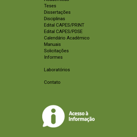
Teses
Dissertações
Disciplinas
Edital CAPES/PRINT
Edital CAPES/PDSE
Calendário Acadêmico
Manuais
Solicitações
Informes
Laboratórios
Contato