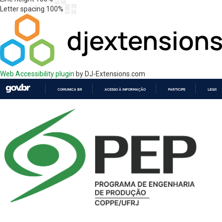
Letter spacing
100
%
Web Accessibility plugin
by DJ-Extensions.com
COMUNICA BR
ACESSO À INFORMAÇÃO
PARTICIPE
LEGISL
IR
PARA
O
CONTEÚDO