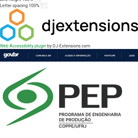
Letter spacing
100
%
Web Accessibility plugin
by DJ-Extensions.com
COMUNICA BR
ACESSO À INFORMAÇÃO
PARTICIPE
LEGISL
IR
PARA
O
CONTEÚDO