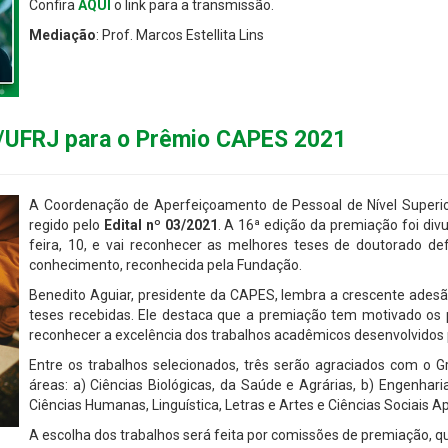
Confira
AQUI
o link para a transmissão.
Mediação
: Prof. Marcos Estellita Lins
/UFRJ para o Prêmio CAPES 2021
A Coordenação de Aperfeiçoamento de Pessoal de Nível Superi
regido pelo
Edital nº 03/2021
. A 16ª edição da premiação foi divu
feira, 10, e vai reconhecer as melhores teses de doutorado 
conhecimento, reconhecida pela Fundação.
Benedito Aguiar, presidente da CAPES, lembra a crescente adesão
teses recebidas. Ele destaca que a premiação tem motivado os 
reconhecer a excelência dos trabalhos acadêmicos desenvolvidos p
Entre os trabalhos selecionados, três serão agraciados com o G
áreas: a) Ciências Biológicas, da Saúde e Agrárias, b) Engenharia
Ciências Humanas, Linguística, Letras e Artes e Ciências Sociais Ap
A escolha dos trabalhos será feita por comissões de premiação, qu