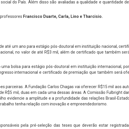
 e social do País. Além disso são avaliadas a qualidade e quantidade 
 professores
Francisco Duarte, Carla, Lino e Tharcisio.
de até um ano para estágio pós-doutoral em instituição nacional, cert
acional, no valor de até R$3 mil, além de certificado que também ser
a bolsa para estágio pós-doutoral em instituição internacional, por a
ongresso internacional e certificado de premiação que também será o
ções parceiras. A Fundação Carlos Chagas vai oferecer R$15 mil aos a
 de R$5 mil, duas em cada uma dessas áreas. A Comissão Fulbright da
balho evidencie a amplitude e a profundidade das relações Brasil-Esta
o trabalho tenha relação com inovação e empreendedorismo.
ponsáveis pela pré-seleção das teses que deverão estar registrad