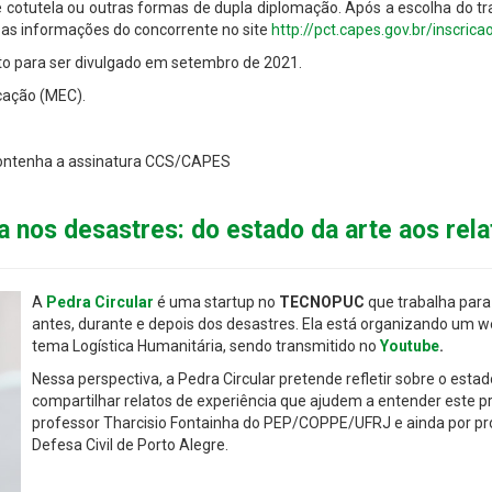
cotutela ou outras formas de dupla diplomação. Após a escolha do t
s as informações do concorrente no site
http://pct.capes.gov.br/inscricao
sto para ser divulgado em setembro de 2021.
cação (MEC).
 contenha a assinatura CCS/CAPES
a nos desastres: do estado da arte aos rel
A
Pedra Circular
é uma startup no
TECNOPUC
que trabalha para 
antes, durante e depois dos desastres. Ela está organizando um w
tema Logística Humanitária, sendo transmitido no
Youtube
.
Nessa perspectiva, a Pedra Circular pretende refletir sobre o esta
compartilhar relatos de experiência que ajudem a entender este p
professor Tharcisio Fontainha do PEP/COPPE/UFRJ e ainda por prof
Defesa Civil de Porto Alegre.