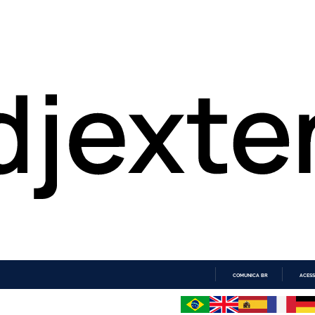
COMUNICA BR
ACESS
IR
PARA
O