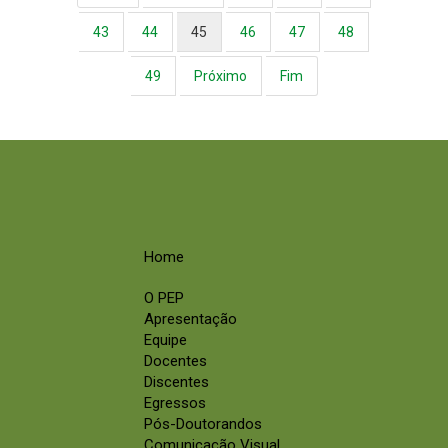
43
44
45
46
47
48
49
Próximo
Fim
Home
O PEP
Apresentação
Equipe
Docentes
Discentes
Egressos
Pós-Doutorandos
Comunicação Visual