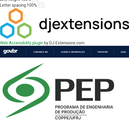
Letter spacing
100
%
Web Accessibility plugin
by DJ-Extensions.com
COMUNICA BR
ACESSO À INFORMAÇÃO
PARTICIPE
LEGISL
IR
PARA
O
CONTEÚDO