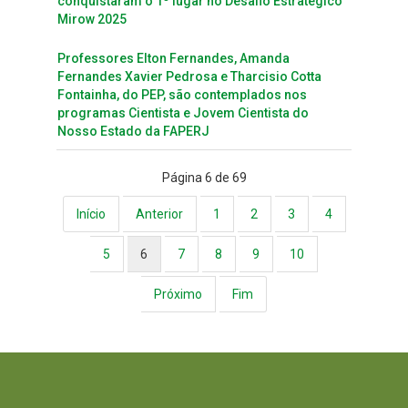
conquistaram o 1º lugar no Desafio Estratégico
Mirow 2025
Professores Elton Fernandes, Amanda
Fernandes Xavier Pedrosa e Tharcisio Cotta
Fontainha, do PEP, são contemplados nos
programas Cientista e Jovem Cientista do
Nosso Estado da FAPERJ
Página 6 de 69
Início
Anterior
1
2
3
4
5
6
7
8
9
10
Próximo
Fim