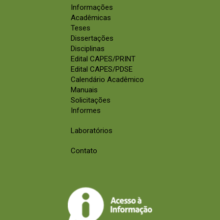
Informações
Acadêmicas
Teses
Dissertações
Disciplinas
Edital CAPES/PRINT
Edital CAPES/PDSE
Calendário Acadêmico
Manuais
Solicitações
Informes
Laboratórios
Contato