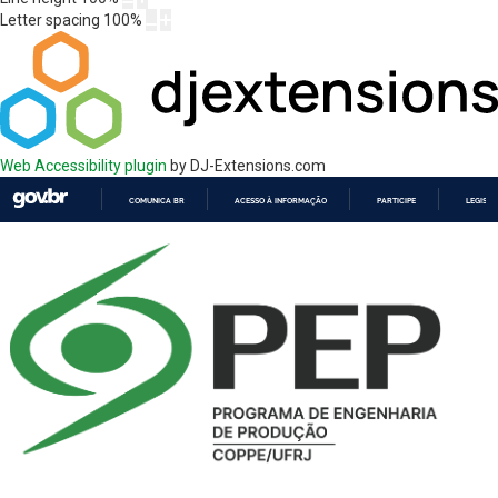
Letter spacing
100
%
Web Accessibility plugin
by DJ-Extensions.com
COMUNICA BR
ACESSO À INFORMAÇÃO
PARTICIPE
LEGISL
IR
PARA
O
CONTEÚDO