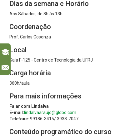
Dias da semana e Horário
Aos Sábados, de 8h às 13h
Coordenação
Prof. Carlos Cosenza
Local
Sala F-125 - Centro de Tecnologia da UFRJ
l
Carga horária
360h/aula
Para mais informações
Falar com Lindalva
E-mail:
lindalvaaraujo@globo.com
Telefone:
99186-3415/ 3938-7047
Conteúdo programático do curso