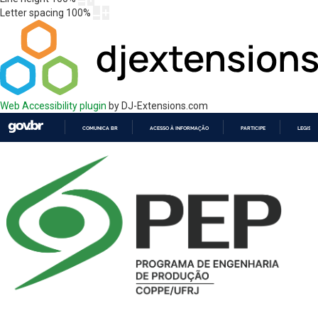
Letter spacing
100
%
Web Accessibility plugin
by DJ-Extensions.com
COMUNICA BR
ACESSO À INFORMAÇÃO
PARTICIPE
LEGISL
IR
PARA
O
CONTEÚDO