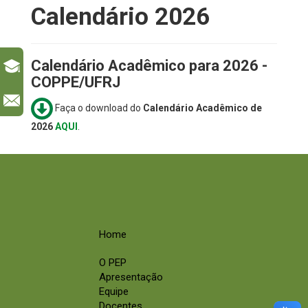
Calendário 2026
Calendário Acadêmico para 2026 -
COPPE/UFRJ
l
Faça o download do
Calendário Acadêmico
de
2026
AQUI
.
Home
O PEP
Apresentação
Equipe
Docentes