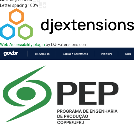
Letter spacing
100
%
Web Accessibility plugin
by DJ-Extensions.com
COMUNICA BR
ACESSO À INFORMAÇÃO
PARTICIPE
LEGISL
IR
PARA
O
CONTEÚDO