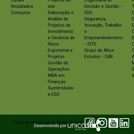
Editais
Projetos do
Engenharia de
Resultados
site
Decisão e Gestão -
Concurso
Elaboração e
EDG
Análise de
Segurança,
D
Projetos de
Inovação, Trabalho
E
Investimento
e
e Gerência de
Empreendedorismo
E
Risco
- SITE
Ergonomia e
Grupo de Altos
C
Projetos
Estudos - GAE
Gestão de
Operações
S
MBA em
Finanças
Sustentáveis
e ESG
Visite também nossas Redes Socias:
Desenvolvido por: