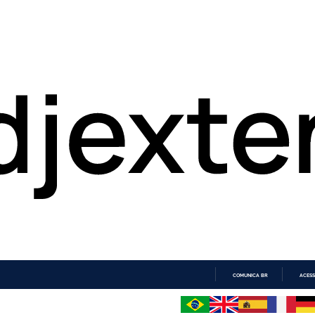
COMUNICA BR
ACESS
IR
PARA
O