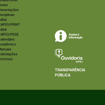
Acadêmicas
Teses
Dissertações
isciplinas
dital
CAPES/PRINT
dital
CAPES/PDSE
alendário
Acadêmico
Manuais
olicitações
Informes
TRANSPARÊNCIA
PÚBLICA