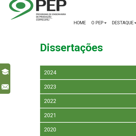
HOME
O PEP
DESTAQUE
Dissertações
2024
2023
l
2022
2021
2020