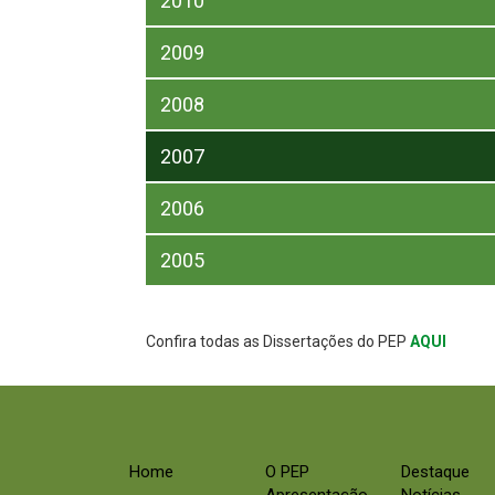
2010
2009
2008
2007
2006
2005
Confira todas as Dissertações do PEP
AQUI
Home
O PEP
Destaque