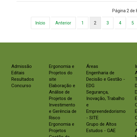
Página 2 de 
Início
Anterior
1
2
3
4
5
Admissão
Ergonomia e
Áreas
Editais
Projetos do
Engenharia de
Resultados
site
Decisão e Gestão -
Concurso
Elaboração e
EDG
Análise de
Segurança,
D
Projetos de
Inovação, Trabalho
E
Investimento
e
e Gerência de
Empreendedorismo
E
Risco
- SITE
Ergonomia e
Grupo de Altos
C
Projetos
Estudos - GAE
Gestão de