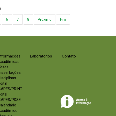
8
6
7
8
Próximo
Fim
Informações
Laboratórios
Contato
Acadêmicas
Teses
Dissertações
isciplinas
dital
CAPES/PRINT
dital
CAPES/PDSE
alendário
Acadêmico
Manuais