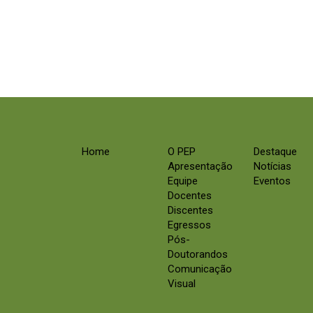
Home
O PEP
Destaque
Apresentação
Notícias
Equipe
Eventos
Docentes
Discentes
Egressos
Pós-
Doutorandos
Comunicação
Visual