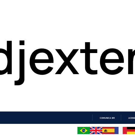
COMUNICA BR
ACESS
IR
PARA
O