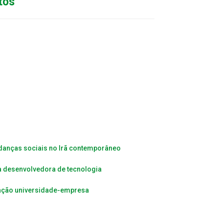
tos
udanças sociais no Irã contemporâneo
a desenvolvedora de tecnologia
ração universidade-empresa