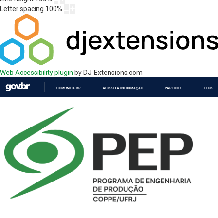
Letter spacing
100
%
Web Accessibility plugin
by DJ-Extensions.com
COMUNICA BR
ACESSO À INFORMAÇÃO
PARTICIPE
LEGISL
IR
PARA
O
CONTEÚDO