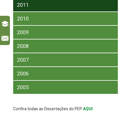
2011
2010
2009
l
2008
2007
2006
2005
Confira todas as Dissertações do PEP
AQUI