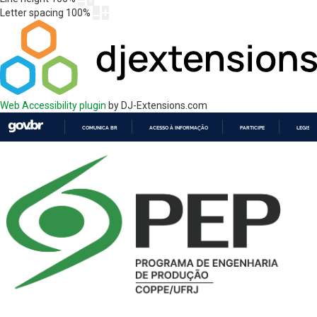
Letter spacing
100
%
Web Accessibility plugin
by DJ-Extensions.com
COMUNICA BR
ACESSO À INFORMAÇÃO
PARTICIPE
LEGISL
IR
PARA
O
CONTEÚDO