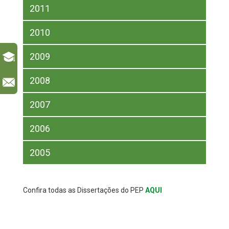
2011
2010
2009
2008
l
2007
2006
2005
Confira todas as Dissertações do PEP
AQUI