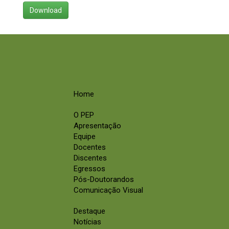
Download
Home
O PEP
Apresentação
Equipe
Docentes
Discentes
Egressos
Pós-Doutorandos
Comunicação Visual
Destaque
Notícias