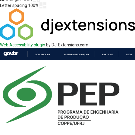
Letter spacing
100
%
Web Accessibility plugin
by DJ-Extensions.com
COMUNICA BR
ACESSO À INFORMAÇÃO
PARTICIPE
LEGISL
IR
PARA
O
CONTEÚDO