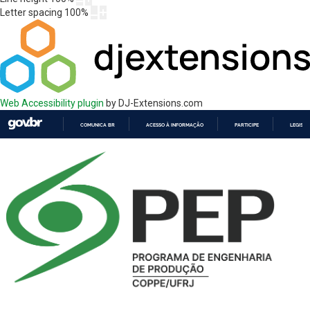
Letter spacing
100
%
Web Accessibility plugin
by DJ-Extensions.com
COMUNICA BR
ACESSO À INFORMAÇÃO
PARTICIPE
LEGISL
IR
PARA
O
CONTEÚDO