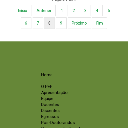
Início
Anterior
1
2
3
4
5
6
7
8
9
Próximo
Fim
Home
O PEP
Apresentação
Equipe
Docentes
Discentes
Egressos
Pós-Doutorandos