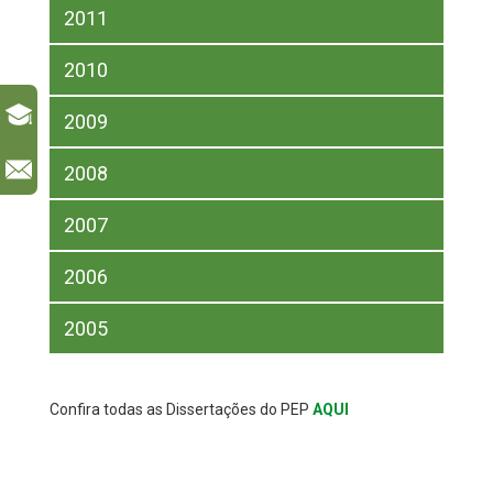
2011
2010
2009
l
2008
2007
2006
2005
Confira todas as Dissertações do PEP
AQUI