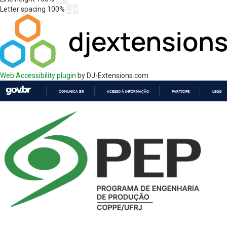
Letter spacing
100
%
Web Accessibility plugin
by DJ-Extensions.com
COMUNICA BR
ACESSO À INFORMAÇÃO
PARTICIPE
LEGISL
IR
PARA
O
CONTEÚDO