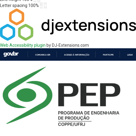
Letter spacing
100
%
Web Accessibility plugin
by DJ-Extensions.com
COMUNICA BR
ACESSO À INFORMAÇÃO
PARTICIPE
LEGISL
IR
PARA
O
CONTEÚDO