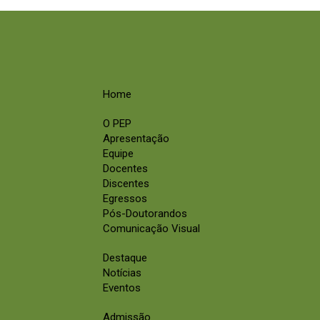
Home
O PEP
Apresentação
Equipe
Docentes
Discentes
Egressos
Pós-Doutorandos
Comunicação Visual
Destaque
Notícias
Eventos
Admissão