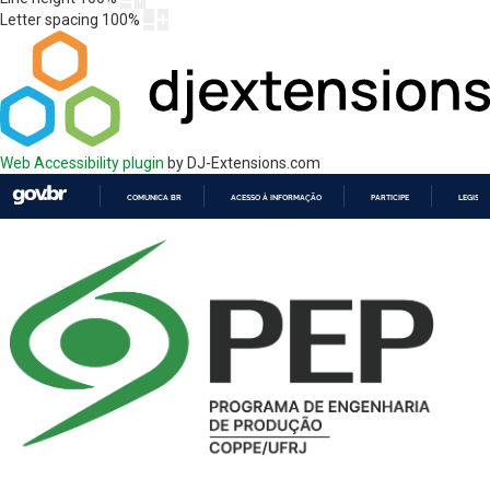
Letter spacing
100
%
Web Accessibility plugin
by DJ-Extensions.com
COMUNICA BR
ACESSO À INFORMAÇÃO
PARTICIPE
LEGISL
IR
PARA
O
CONTEÚDO