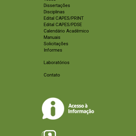
Dissertações
Disciplinas
Edital CAPES/PRINT
Edital CAPES/PDSE
Calendário Acadêmico
Manuais
Solicitações
Informes
Laboratórios
Contato