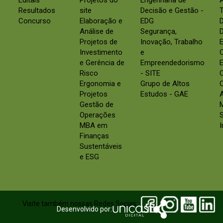
Editais
Projetos do
Engenharia de
Resultados
site
Decisão e Gestão -
Concurso
Elaboração e
EDG
Análise de
Segurança,
D
Projetos de
Inovação, Trabalho
E
Investimento
e
e Gerência de
Empreendedorismo
E
Risco
- SITE
Ergonomia e
Grupo de Altos
C
Projetos
Estudos - GAE
Gestão de
Operações
S
MBA em
Finanças
Sustentáveis
e ESG
Visite também nossas Redes Socias:
Desenvolvido por: