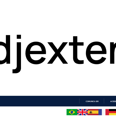
COMUNICA BR
ACESS
IR
PARA
O