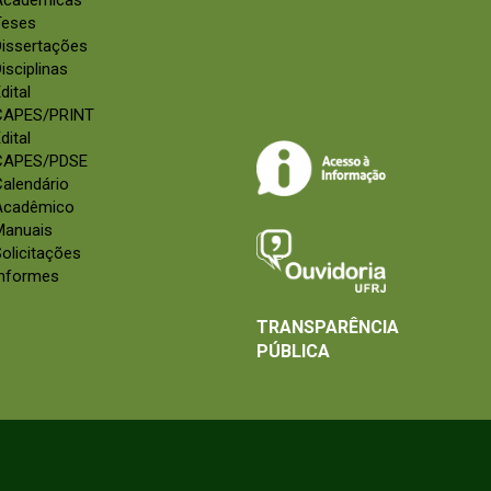
Acadêmicas
Teses
Dissertações
isciplinas
dital
CAPES/PRINT
dital
CAPES/PDSE
alendário
Acadêmico
Manuais
olicitações
Informes
TRANSPARÊNCIA
PÚBLICA