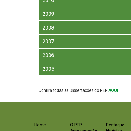
2010
2009
2008
2007
2006
2005
Confira todas as Dissertações do PEP
AQUI
Home
O PEP
Destaque