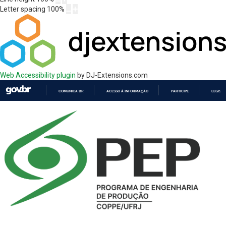
Letter spacing
100
%
Web Accessibility plugin
by DJ-Extensions.com
COMUNICA BR
ACESSO À INFORMAÇÃO
PARTICIPE
LEGISL
IR
PARA
O
CONTEÚDO